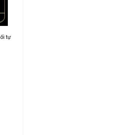
ối tự