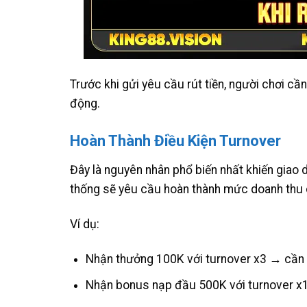
Trước khi gửi yêu cầu rút tiền, người chơi cần
động.
Hoàn Thành Điều Kiện Turnover
Đây là nguyên nhân phổ biến nhất khiến giao d
thống sẽ yêu cầu hoàn thành mức doanh thu c
Ví dụ:
Nhận thưởng 100K với turnover x3 → cần
Nhận bonus nạp đầu 500K với turnover x10