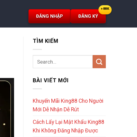
+88K
ĐĂNG NHẬP
ĐĂNG KÝ
TÌM KIẾM
BÀI VIẾT MỚI
Khuyến Mãi King88 Cho Người
Mới Dễ Nhận Dễ Rút
Cách Lấy Lại Mật Khẩu King88
Khi Không Đăng Nhập Được