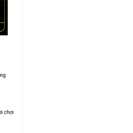
ong
i chơi