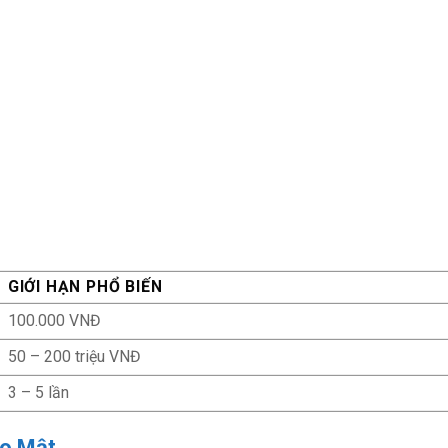
GIỚI HẠN PHỔ BIẾN
100.000 VNĐ
50 – 200 triệu VNĐ
3 – 5 lần
ảo Mật