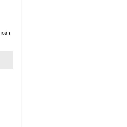
khoản